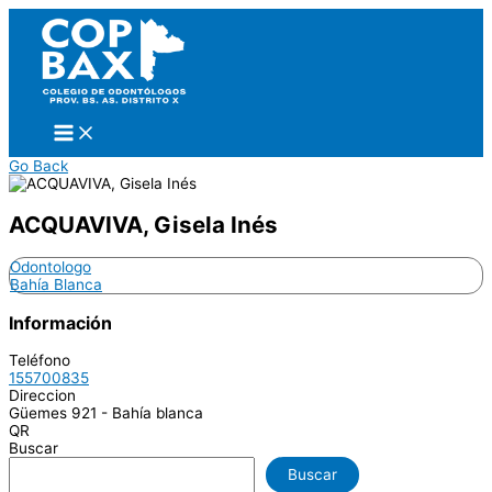
Ir
al
contenido
Go Back
ACQUAVIVA, Gisela Inés
Odontologo
Bahía Blanca
Información
Teléfono
155700835
Direccion
Güemes 921 - Bahía blanca
QR
Buscar
Buscar