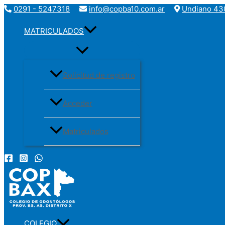
Ir
0291 - 5247318
info@copba10.com.ar
Undiano 430
al
contenido
MATRICULADOS
Solicitud de registro
Acceder
Matriculados
COLEGIO