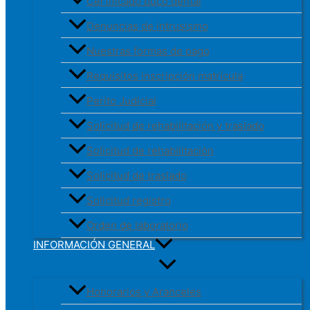
Certificado buco dental
Denuncias de intrusismo
Nuestras formas de pago
Requisitos inscripción matrícula
Perito Judicial
Solicitud de rehabilitación y traslado
Solicitud de rehabilitación
Solicitud de traslado
Solicitud registro
Orden de laboratorio
INFORMACIÓN GENERAL
Honorarios y Aranceles