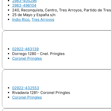
2983-405296
2983-496104
240, Reconquista, Centro, Tres Arroyos, Partido de Tre
25 de Mayo y España s/n
Indio Rico
,
Tres Arroyos
Odontologo
BARBIERI, Agustín Alberto
02922-463139
Dorrego 1280 - Cnel. Pringles
Coronel Pringles
Odontologo
BAYUGAR, Ricardo Alberto
02922-432553
Rivadavia 1281- Coronel Pringles
Coronel Pringles
Odontologo