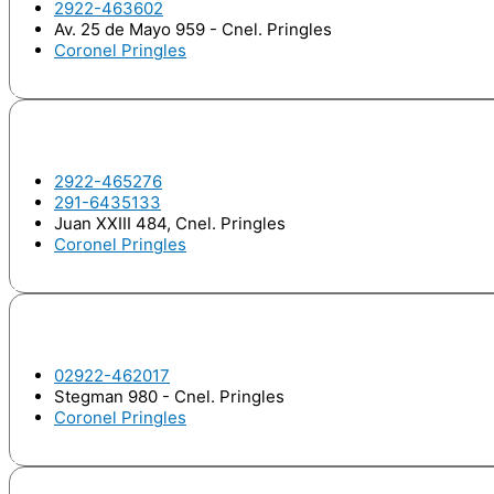
2922-463602
Av. 25 de Mayo 959 - Cnel. Pringles
Coronel Pringles
Odontologo
FRANCO,Ezequiel
2922-465276
291-6435133
Juan XXIII 484, Cnel. Pringles
Coronel Pringles
Odontologo
FRITZ, María Emilia
02922-462017
Stegman 980 - Cnel. Pringles
Coronel Pringles
Odontologo