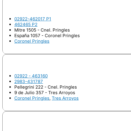
DI LEO, Paulina
02922-462017 P1
462465 P2
Mitre 1505 - Cnel. Pringles
España 1057 - Coronel Pringles
Coronel Pringles
Odontologo
DOORISH, Natalia Inés
02922 - 463160
2983-431787
Pellegrini 222 - Cnel. Pringles
9 de Julio 357 - Tres Arroyos
Coronel Pringles
,
Tres Arroyos
Odontologo
FERRERO , Ariel Andrés