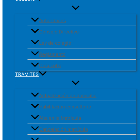
Autoridades
Consejo Directivo
Ley de colegio
Reglamento
Cosucoba
TRAMITES
Actualización de domicilio
Habilitación consultorio
Alta en la Matricula
Cancelación matrícula