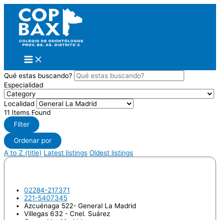
Ir
al
contenido
Qué estas buscando?
Especialidad
Localidad
11
Items Found
Filter
Ordenar por
A to Z (title)
Latest listings
Oldest listings
ARROQUY, José Ignacio
02284-217371
221-5407345
Azcuénaga 522- General La Madrid
Villegas 632 - Cnel. Suárez