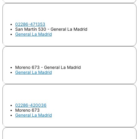
Odontologo
CREGO, Eulogio
02286-471353
San Martín 530 - General La Madrid
General La Madrid
Odontologo
ECCHER, María Emilia
Moreno 673 - General La Madrid
General La Madrid
Odontologo
MARQUEZ, Marcelino A.
02286-420036
Moreno 673
General La Madrid
Odontologo
PEREYRA, Verónica Inés