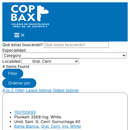
Ir
al
contenido
Qué estas buscando?
Especialidad
Localidad
4
Items Found
Filter
Ordenar por
A to Z (title)
Latest listings
Oldest listings
ESPOSITO, Andrés Silverio
155700695
Plunkett 3568-Ing. White
Unid. Sani. G. Cerri: Gurruchaga 40
Bahía Blanca
,
Gral. Cerri
,
Ing. White