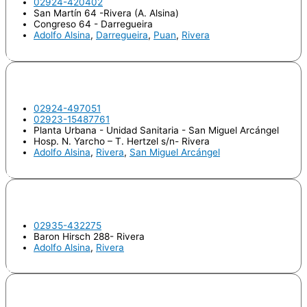
02924-420402
San Martín 64 -Rivera (A. Alsina)
Congreso 64 - Darregueira
Adolfo Alsina
,
Darregueira
,
Puan
,
Rivera
Odontologo
KEES, Miguel Angel
02924-497051
02923-15487761
Planta Urbana - Unidad Sanitaria - San Miguel Arcángel
Hosp. N. Yarcho – T. Hertzel s/n- Rivera
Adolfo Alsina
,
Rivera
,
San Miguel Arcángel
Odontologo
NAVARRO, Teresa Viviana
02935-432275
Baron Hirsch 288- Rivera
Adolfo Alsina
,
Rivera
Odontologo
STORCK, Jorgelina Andrea