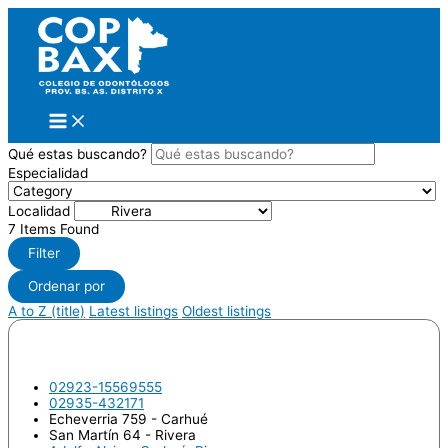
Ir
al
contenido
Qué estas buscando?
Especialidad
Localidad
7
Items Found
Filter
Ordenar por
A to Z (title)
Latest listings
Oldest listings
BESAGONILL, Grisel Anahí
02923-15569555
02935-432171
Echeverria 759 - Carhué
San Martín 64 - Rivera