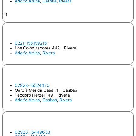
Adolfo Alsina
,
Carhué
,
Rivera
Odontologo
+1
Odontopediatría
BULSTEIN, Judith Tamara
0221-156159215
Los Colonizadores 442 - Rivera
Adolfo Alsina
,
Rivera
Odontologo
FERNANDEZ, María Teresa
02923-15524470
García Merida Casa 11 - Casbas
Teodoro Herzel 149 - Rivera
Adolfo Alsina
,
Casbas
,
Rivera
Odontologo
GONZALEZ, Enzo Roman
02923-15449633