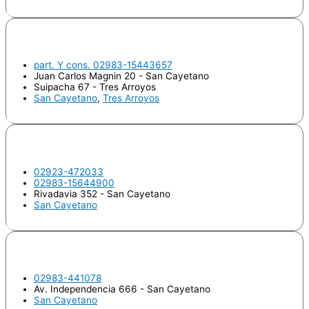
Odontologo
ALZA, Luciana
part. Y cons. 02983-15443657
Juan Carlos Magnin 20 - San Cayetano
Suipacha 67 - Tres Arroyos
San Cayetano
,
Tres Arroyos
Odontologo
CASARES, Graciela Esther
02923-472033
02983-15644900
Rivadavia 352 - San Cayetano
San Cayetano
Odontologo
CHIOLI, Estefania
02983-441078
Av. Independencia 666 - San Cayetano
San Cayetano