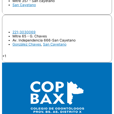
Mitre 357 - San cayetano
San Cayetano
Odontologo
PARADISI, Estefania
221-3030069
Mitre 65 - G. Chaves
Av. Independencia 666-San Cayetano
González Chaves
,
San Cayetano
Endodoncia
+1
Odontologo