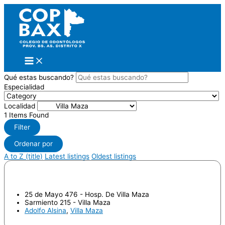
Ir
al
contenido
Qué estas buscando?
Especialidad
Localidad
1
Items Found
Filter
Ordenar por
A to Z (title)
Latest listings
Oldest listings
HERREROS, Sebastián Alejandro
25 de Mayo 476 - Hosp. De Villa Maza
Sarmiento 215 - Villa Maza
Adolfo Alsina
,
Villa Maza