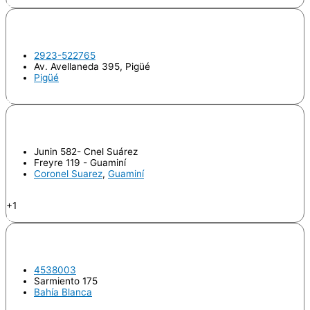
Odontologo
FUHR, Camila Agustina
2923-522765
Av. Avellaneda 395, Pigüé
Pigüé
Endodoncia
GIAVEDONI, Paula
Junin 582- Cnel Suárez
Freyre 119 - Guaminí
Coronel Suarez
,
Guaminí
Endodoncia
+1
Odontologo
LAIUPPA, Constanza
4538003
Sarmiento 175
Bahía Blanca