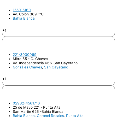
ORIAS, Humberto Ramón
155015160
Av. Colón 369 1ºC
Bahía Blanca
Endodoncia
+1
Odontologo
PARADISI, Estefania
221-3030069
Mitre 65 - G. Chaves
Av. Independencia 666-San Cayetano
Gonzáles Chaves
,
San Cayetano
Endodoncia
+1
Odontologo
TELO, Marisol
02932-4561716
25 de Mayo 221 - Punta Alta
San Martín 626 -Bahía Blanca
Bahía Blanca
,
Coronel Rosales
,
Punta Alta