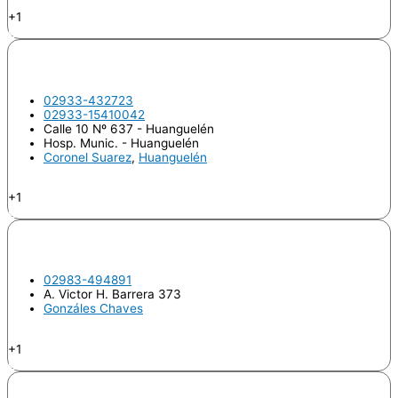
Endodoncia
+1
Odontologo
LAMPON, Ricardo Omar
02933-432723
02933-15410042
Calle 10 Nº 637 - Huanguelén
Hosp. Munic. - Huanguelén
Coronel Suarez
,
Huanguelén
Endodoncia
+1
Odontologo
LARA, María Jorgelina
02983-494891
A. Victor H. Barrera 373
Gonzáles Chaves
Endodoncia
+1
Odontologo