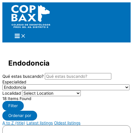
Ir
al
contenido
Endodoncia
Qué estas buscando?
Especialidad
Localidad
18
Items Found
Filter
Ordenar por
A to Z (title)
Latest listings
Oldest listings