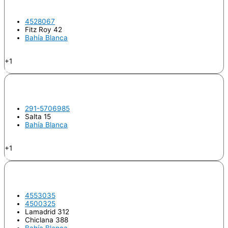
BARONI, María Carolina
4528067
Fitz Roy 42
Bahía Blanca
Endodoncia - Jerarquizada
+1
Odontologo
BARREIRO, Analía Verónica
291-5706985
Salta 15
Bahía Blanca
Endodoncia
+1
Odontologo
BORELLI, Luciana Andrea
4553035
4500325
Lamadrid 312
Chiclana 388
Bahía Blanca