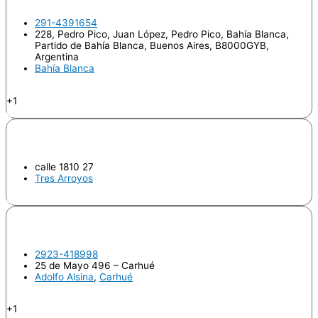
291-4391654
228, Pedro Pico, Juan López, Pedro Pico, Bahía Blanca,
Partido de Bahía Blanca, Buenos Aires, B8000GYB,
Argentina
Bahía Blanca
Endodoncia
+1
Odontologo
CERVINI, Macarena
calle 1810 27
Tres Arroyos
Endodoncia
CRIVERA, María del Carmen
2923-418998
25 de Mayo 496 – Carhué
Adolfo Alsina
,
Carhué
Endodoncia
+1