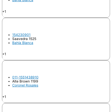
Endodoncia
+1
Odontologo
BUFFELLI, María Valeria
154230901
Saavedra 1525
Bahía Blanca
Endodoncia
+1
Odontologo
CALABRO, Sergio Federico
011-1551438910
Alte Brown 1199
Coronel Rosales
Endodoncia
+1
Odontologo
CAPLAN, Virginia Soledad